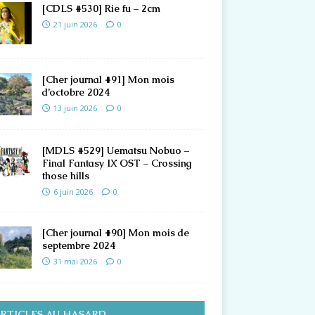
[CDLS #530] Rie fu – 2cm
21 juin 2026
0
[Cher journal #91] Mon mois
d’octobre 2024
13 juin 2026
0
[MDLS #529] Uematsu Nobuo –
Final Fantasy IX OST – Crossing
those hills
6 juin 2026
0
[Cher journal #90] Mon mois de
septembre 2024
31 mai 2026
0
RTICLES AU HASARD