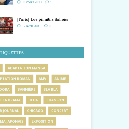
30 mars 2013
1
[Paris] Les primitifs italiens
17 avril 2009
0
TIQUETTES
ADAPTATION MANGA
PTATION ROMAN
AMV
ANIME
DORA
BANNIÈRE
BLA BLA
 BLA DRAMA
BLOG
CHANSON
R JOURNAL
CHICAGO
CONCERT
MA JAPONAIS
EXPOSITION