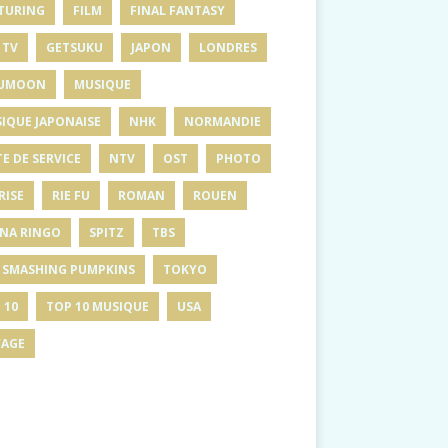
TURING
FILM
FINAL FANTASY
 TV
GETSUKU
JAPON
LONDRES
UMOON
MUSIQUE
IQUE JAPONAISE
NHK
NORMANDIE
E DE SERVICE
NTV
OST
PHOTO
RISE
RIE FU
ROMAN
ROUEN
INA RINGO
SPITZ
TBS
 SMASHING PUMPKINS
TOKYO
 10
TOP 10 MUSIQUE
USA
AGE