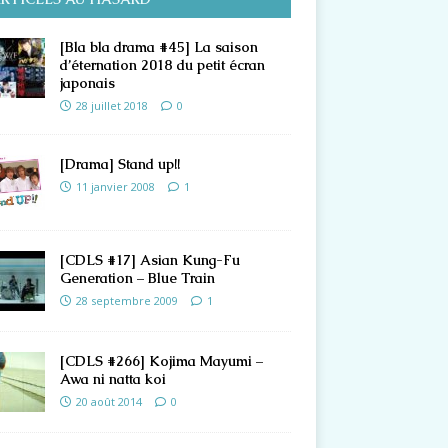
[Bla bla drama #45] La saison
d’éternation 2018 du petit écran
japonais
28 juillet 2018
0
[Drama] Stand up!!
11 janvier 2008
1
[CDLS #17] Asian Kung-Fu
Generation – Blue Train
28 septembre 2009
1
[CDLS #266] Kojima Mayumi –
Awa ni natta koi
20 août 2014
0