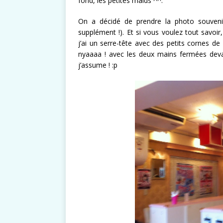
fond, les petites maids ^^.
On a décidé de prendre la photo souvenir 
supplément !). Et si vous voulez tout savo
j’ai un serre-tête avec des petits cornes de
nyaaaa ! avec les deux mains fermées deva
j’assume ! :p