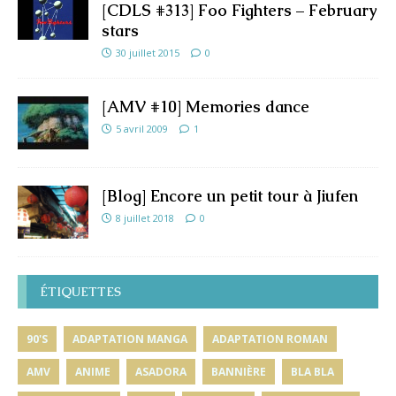
[CDLS #313] Foo Fighters – February
stars
30 juillet 2015
0
[AMV #10] Memories dance
5 avril 2009
1
[Blog] Encore un petit tour à Jiufen
8 juillet 2018
0
ÉTIQUETTES
90'S
ADAPTATION MANGA
ADAPTATION ROMAN
AMV
ANIME
ASADORA
BANNIÈRE
BLA BLA