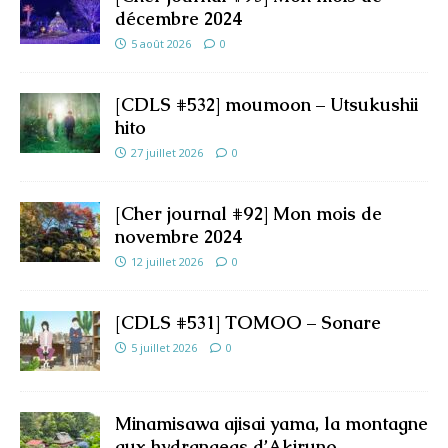
décembre 2024
5 août 2026
0
[CDLS #532] moumoon – Utsukushii
hito
27 juillet 2026
0
[Cher journal #92] Mon mois de
novembre 2024
12 juillet 2026
0
[CDLS #531] TOMOO – Sonare
5 juillet 2026
0
Minamisawa ajisai yama, la montagne
aux hydrangeas d’Akiruno