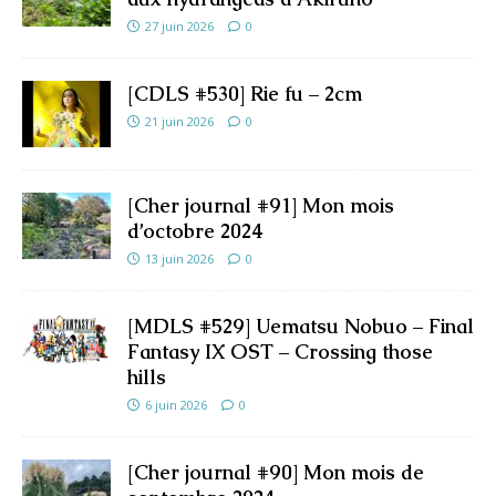
27 juin 2026
0
[CDLS #530] Rie fu – 2cm
21 juin 2026
0
[Cher journal #91] Mon mois
d’octobre 2024
13 juin 2026
0
[MDLS #529] Uematsu Nobuo – Final
Fantasy IX OST – Crossing those
hills
6 juin 2026
0
[Cher journal #90] Mon mois de