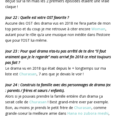
déçue sur la fin mais les 2 premiers épisodes étaient une vraie
claque !
Jour 22 : Quelle est votre OST favorite ?
Aucune des OST des drama vus en 2018 ne fera partie de mon
top perso et du coup je me retrouve à citer encore
Woman
,
autant pour le rôle qu’a une musique non inédite dans l’histoire
que pour l’OST lui-même.
Jour 23 : Pour quel drama n’as-tu pas arrêté de te dire “Il faut
vraiment que je le regarde” mais arrivé fin 2018 ce n’est toujours
pas fait ?
Le drama vu en 2018 qui était depuis le + longtemps sur ma
liste est
Churasan
, 7 ans que je devais le voir !
Jour 24 : Construis ta famille avec des personnages de drama (ex
: parents / frères et sœurs / enfants).
Alors si je pouvais prendre la famille entière d’un drama ça
serait celle de
Churasan
! Best grand-mère ever par exemple.
Bon, au moins je prends le petit frère de
Churasan
, comme
grande-soeur la meilleure amie dans
Hana no zubora meshi
,