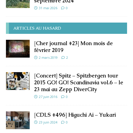
septembre 2024
31 mai 2026
0
ARTICLES AU HASARD
[Cher journal #23] Mon mois de
février 2019
2 mars 2019
2
[Concert] Spitz – Spitzbergen tour
2015 GO! GO! Scandinavia vol.6 – le
23 mai au Zepp DiverCity
27 juin 2016
0
[CDLS #496] Higuchi Ai – Yukari
23 juin 2024
0