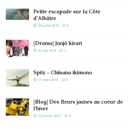
Petite escapade sur la Côte
d’Albâtre
28 juillet 2010
0
[Drama] Junjô kirari
20 mai 2016
2
Spitz – Chiisana ikimono
11 mars 2014
0
[Blog] Des fleurs jaunes au coeur de
l’hiver
25 janvier 2017
0