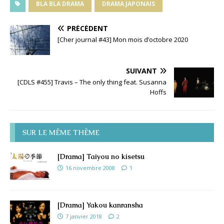
BLA BLA DRAMA
DRAMA JAPONAIS
PRÉCÉDENT
[Cher journal #43] Mon mois d’octobre 2020
SUIVANT
[CDLS #455] Travis – The only thing feat. Susanna
Hoffs
SUR LE MÊME THÈME
[Drama] Taiyou no kisetsu
16 novembre 2008
1
[Drama] Yakou kanransha
7 janvier 2018
2