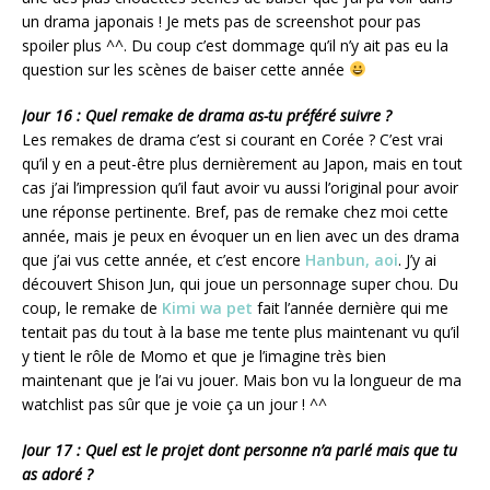
un drama japonais ! Je mets pas de screenshot pour pas
spoiler plus ^^. Du coup c’est dommage qu’il n’y ait pas eu la
question sur les scènes de baiser cette année
Jour 16 : Quel remake de drama as-tu préféré suivre ?
Les remakes de drama c’est si courant en Corée ? C’est vrai
qu’il y en a peut-être plus dernièrement au Japon, mais en tout
cas j’ai l’impression qu’il faut avoir vu aussi l’original pour avoir
une réponse pertinente. Bref, pas de remake chez moi cette
année, mais je peux en évoquer un en lien avec un des drama
que j’ai vus cette année, et c’est encore
Hanbun, aoi
. J’y ai
découvert Shison Jun, qui joue un personnage super chou. Du
coup, le remake de
Kimi wa pet
fait l’année dernière qui me
tentait pas du tout à la base me tente plus maintenant vu qu’il
y tient le rôle de Momo et que je l’imagine très bien
maintenant que je l’ai vu jouer. Mais bon vu la longueur de ma
watchlist pas sûr que je voie ça un jour ! ^^
Jour 17 : Quel est le projet dont personne n’a parlé mais que tu
as adoré ?