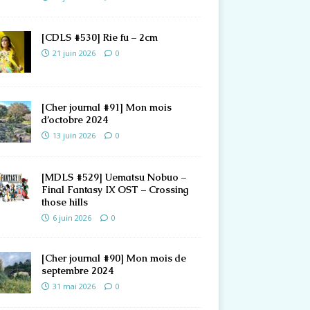
[CDLS #530] Rie fu – 2cm
21 juin 2026
0
[Cher journal #91] Mon mois
d’octobre 2024
13 juin 2026
0
[MDLS #529] Uematsu Nobuo –
Final Fantasy IX OST – Crossing
those hills
6 juin 2026
0
[Cher journal #90] Mon mois de
septembre 2024
31 mai 2026
0