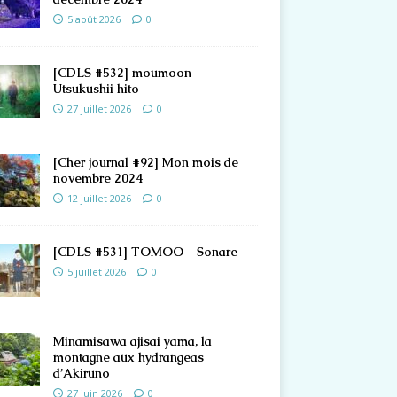
5 août 2026
0
[CDLS #532] moumoon –
Utsukushii hito
27 juillet 2026
0
[Cher journal #92] Mon mois de
novembre 2024
12 juillet 2026
0
[CDLS #531] TOMOO – Sonare
5 juillet 2026
0
Minamisawa ajisai yama, la
montagne aux hydrangeas
d’Akiruno
27 juin 2026
0