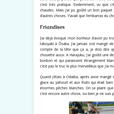
c’est très pratique. Evidemment, vu que c’ét
chaudes. Mais j’ai pu goûté un bon paquet d
d’autres choses. Y’avait que l’embarras du c
Friandises
J’ai déjà évoqué mon bonheur d’avoir pu trou
takoyaki à Ôsaka. J’ai jamais osé mangé de
compte de la tête que ça a, je dois dire qu
chouette aussi. A Harajuku, j’ai goûté une d
bonbon et qui paraissent étrangement blanc
c’est pas le truc le plus merveilleux que j’ai 
Quand j’étais à Odaiba, après avoir mangé 
glace au yahourt et aux fruits qui était bien
énormes pêches blanches. On se plaint que 
c’est encore autre chose, ou bien je ne suis p