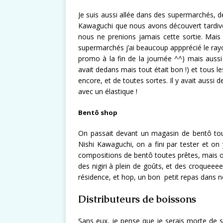
Je suis aussi allée dans des supermarchés, de
Kawaguchi que nous avons découvert tardiveme
nous ne prenions jamais cette sortie. Mais 
supermarchés j’ai beaucoup appprécié le rayo
promo à la fin de la journée ^^) mais aussi 
avait dedans mais tout était bon !) et tous l
encore, et de toutes sortes. Il y avait aussi
avec un élastique !
Bentô shop
On passait devant un magasin de bentô tous
Nishi Kawaguchi, on a fini par tester et on 
compositions de bentô toutes prêtes, mais on 
des nigiri à plein de goûts, et des croqueeeeet
résidence, et hop, un bon petit repas dans 
Distributeurs de boissons
Sans eux, je pense que je serais morte de so