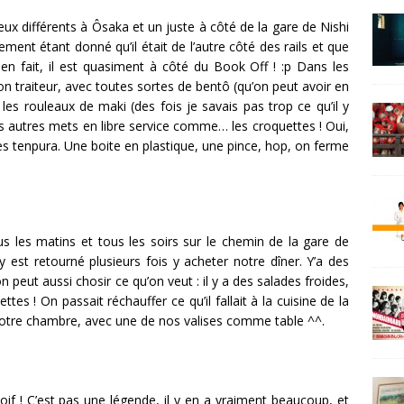
ux différents à Ôsaka et un juste à côté de la gare de Nishi
nt étant donné qu’il était de l’autre côté des rails et que
en fait, il est quasiment à côté du Book Off ! :p Dans les
n traiteur, avec toutes sortes de bentô (qu’on peut avoir en
les rouleaux de maki (des fois je savais pas trop ce qu’il y
es autres mets en libre service comme… les croquettes ! Oui,
 des tenpura. Une boite en plastique, une pince, hop, on ferme
 les matins et tous les soirs sur le chemin de la gare de
y est retourné plusieurs fois y acheter notre dîner. Y’a des
peut aussi chosir ce qu’on veut : il y a des salades froides,
tes ! On passait réchauffer ce qu’il fallait à la cuisine de la
notre chambre, avec une de nos valises comme table ^^.
if ! C’est pas une légende, il y en a vraiment beaucoup, et