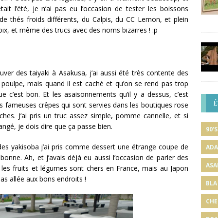
ait l’été, je n’ai pas eu l’occasion de tester les boissons
e thés froids différents, du Calpis, du CC Lemon, et plein
hoix, et même des trucs avec des noms bizarres ! :p
ver des taiyaki à Asakusa, j’ai aussi été très contente des
 poulpe, mais quand il est caché et qu’on se rend pas trop
e c’est bon. Et les asaisonnements qu’il y a dessus, c’est
É
es fameuses crêpes qui sont servies dans les boutiques rose
hes. J’ai pris un truc assez simple, pomme cannelle, et si
mangé, je dois dire que ça passe bien.
90'S
des yakisoba j’ai pris comme dessert une étrange coupe de
ADA
 bonne. Ah, et j’avais déjà eu aussi l’occasion de parler des
ASA
les fruits et légumes sont chers en France, mais au Japon
as allée aux bons endroits !
BLA
CHE