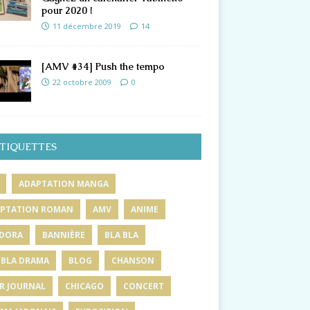
pour 2020 !
11 décembre 2019
14
[AMV #34] Push the tempo
22 octobre 2009
0
TIQUETTES
ADAPTATION MANGA
PTATION ROMAN
AMV
ANIME
DORA
BANNIÈRE
BLA BLA
 BLA DRAMA
BLOG
CHANSON
R JOURNAL
CHICAGO
CONCERT