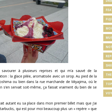
DRA
FEA
FUJI
MO
MUS
NOT
REP
SHI
pu savourer à plusieurs reprises et qui m’a sauvé de la
THE
ion : la glace pilée, aromatisée avec un sirop. Au pied de la
noshima ou bien dans la rue marchande de Miyajima, où le
TOP
n s’en servait soit-même, ça faisiat vraiment du bien de se
VOY
ait autant eu sa place dans mon premier billet mais que j’ai
z Starbucks, qui est pour moi beaucoup plus un « repère » que