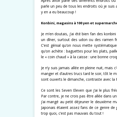
Après avoir parlé des différents endroits où
parle un peu de tous les endroits où je suis 
y en a eu beaucoup !
Konbini, magasins à 100 yen et supermarch
Je m’en doutais, j’ai été bien fan des konbin
un dîner, surtout des udon ou des ramen froi
C’est génial qu’on nous mette systématiqu
qu’on achète : baguettes pour les plats, paill
le « coin chaud » à la caisse : une bonne cro
Je n’y suis jamais allée en pleine nuit, mais
manger et d’autres trucs tard le soir, tôt le m
sont ouverts le dimanche, contraste avec la 
Ce sont les Seven Eleven que j’ai le plus fr
Par contre, je ne crois pas être allée dans u
j’ai mangé au petit déjeuner le deuxième ma
Japonais étaient assez fans de ce genre de g
trop quoi, c’est pas mauvais du tout !