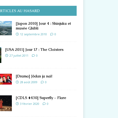
RTICLES AU HASARD
[Japon 2010] Jour 4 : Shinjuku et
musée Ghibli
12 septembre 2010
0
[USA 2011] Jour 17 : The Cloisters
27 juillet 2011
0
[Drama] Jôdan ja nai!
28 août 2009
0
[CDLS #430] Superfly – Flare
3 février 2020
0