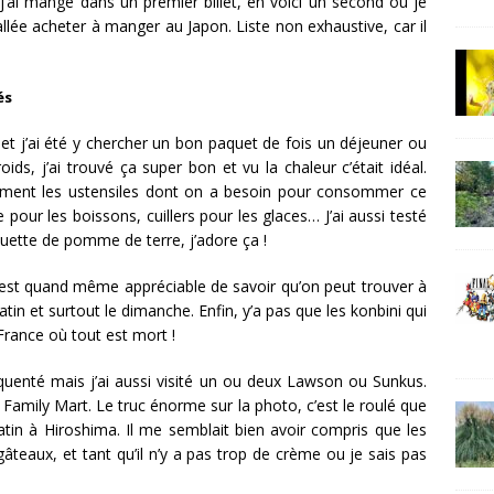
 j’ai mangé dans un premier billet, en voici un second où je
allée acheter à manger au Japon. Liste non exhaustive, car il
és
i et j’ai été y chercher un bon paquet de fois un déjeuner ou
ds, j’ai trouvé ça super bon et vu la chaleur c’était idéal.
ement les ustensiles dont on a besoin pour consommer ce
e pour les boissons, cuillers pour les glaces… J’ai aussi testé
quette de pomme de terre, j’adore ça !
 c’est quand même appréciable de savoir qu’on peut trouver à
atin et surtout le dimanche. Enfin, y’a pas que les konbini qui
France où tout est mort !
équenté mais j’ai aussi visité un ou deux Lawson ou Sunkus.
n Family Mart. Le truc énorme sur la photo, c’est le roulé que
tin à Hiroshima. Il me semblait bien avoir compris que les
âteaux, et tant qu’il n’y a pas trop de crème ou je sais pas